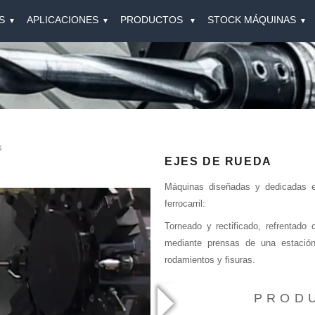
S
APLICACIONES
PRODUCTOS
STOCK MÁQUINAS
▼
▼
▼
▼
s
EJES DE RUEDA
Máquinas diseñadas y dedicadas e
ferrocarril:
T
orneado y rectificado, refrentado
mediante prensas de una estació
rodamientos y fisuras.
PROD