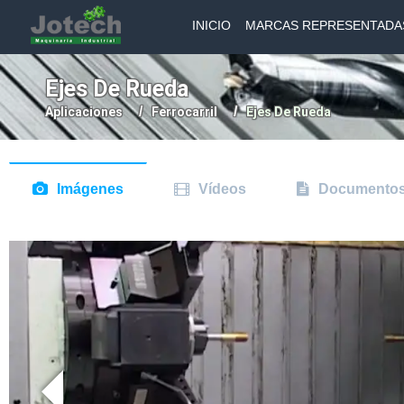
INICIO
MARCAS REPRESENTADA
Ejes De Rueda
Aplicaciones
Ferrocarril
Ejes De Rueda
Imágenes
Vídeos
Documento