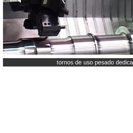
tornos de uso pesado dedic
torneado de ejes de ferrocar