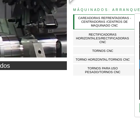
MÁQUINADOS: ARRANQUE
CAREADORAS REFRENTADORAS -
CENTRADORAS /CENTROS DE
MAQUINADO CNC
RECTIFICADORAS
HORIZONTALES/RECTIFICADORAS
CNC
TORNOS CNC
TORNO HORIZONTAL/TORNOS CNC
ados
ril
TORNOS PARA USO
PESADO/TORNOS CNC
///